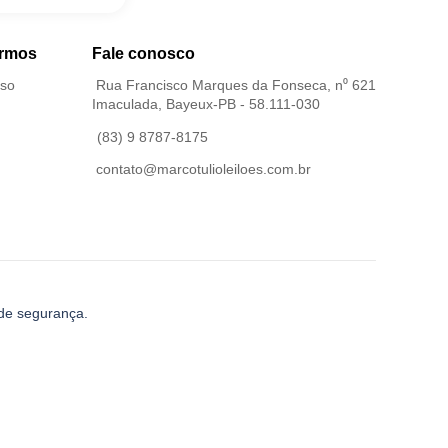
ermos
Fale conosco
Uso
Rua Francisco Marques da Fonseca, n⁰ 621
Imaculada, Bayeux-PB - 58.111-030
(83) 9 8787-8175
contato@marcotulioleiloes.com.br
 de segurança.