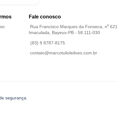
ermos
Fale conosco
Uso
Rua Francisco Marques da Fonseca, n⁰ 621
Imaculada, Bayeux-PB - 58.111-030
(83) 9 8787-8175
contato@marcotulioleiloes.com.br
 de segurança.