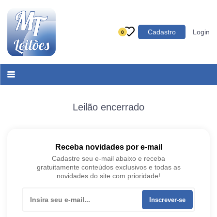
Categoria
Cadastro
Login
0
Imóveis
Terrenos
Acessórios para Veículos
Máquinas
Leilão encerrado
Receba novidades por e-mail
Cadastre seu e-mail abaixo e receba
gratuitamente conteúdos exclusivos e todas as
novidades do site com prioridade!
Inscrever-se