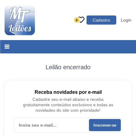
Categoria
Cadastro
Login
0
Imóveis
Terrenos
Acessórios para Veículos
Máquinas
Leilão encerrado
Receba novidades por e-mail
Cadastre seu e-mail abaixo e receba
gratuitamente conteúdos exclusivos e todas as
novidades do site com prioridade!
Inscrever-se